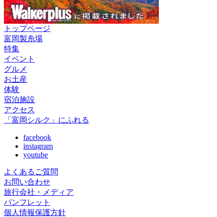
トップページ
富岡製糸場
特集
イベント
グルメ
お土産
体験
宿泊施設
アクセス
「富岡シルク」にふれる
facebook
instagram
youtube
よくあるご質問
お問い合わせ
旅行会社・メディア
パンフレット
個人情報保護方針