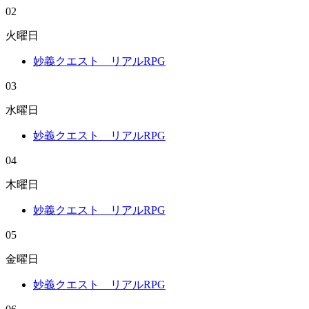
02
火曜日
妙義クエスト リアルRPG
03
水曜日
妙義クエスト リアルRPG
04
木曜日
妙義クエスト リアルRPG
05
金曜日
妙義クエスト リアルRPG