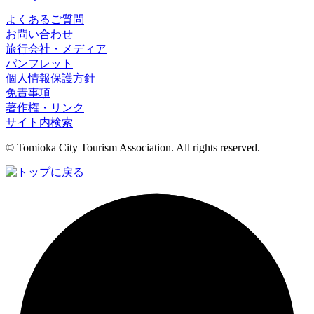
よくあるご質問
お問い合わせ
旅行会社・メディア
パンフレット
個人情報保護方針
免責事項
著作権・リンク
サイト内検索
© Tomioka City Tourism Association. All rights reserved.