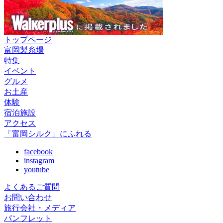
トップページ
富岡製糸場
特集
イベント
グルメ
お土産
体験
宿泊施設
アクセス
「富岡シルク」にふれる
facebook
instagram
youtube
よくあるご質問
お問い合わせ
旅行会社・メディア
パンフレット