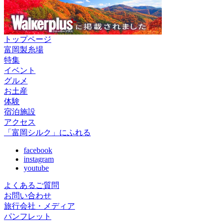
トップページ
富岡製糸場
特集
イベント
グルメ
お土産
体験
宿泊施設
アクセス
「富岡シルク」にふれる
facebook
instagram
youtube
よくあるご質問
お問い合わせ
旅行会社・メディア
パンフレット