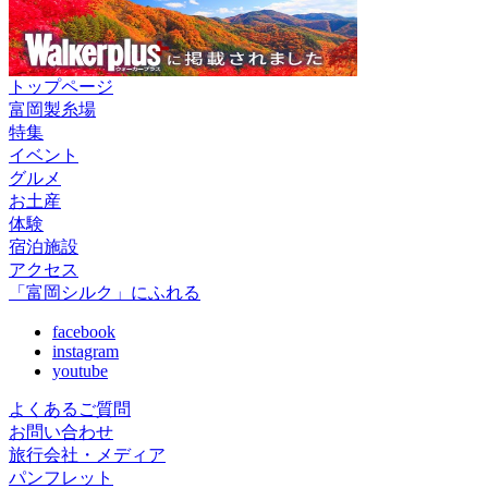
トップページ
富岡製糸場
特集
イベント
グルメ
お土産
体験
宿泊施設
アクセス
「富岡シルク」にふれる
facebook
instagram
youtube
よくあるご質問
お問い合わせ
旅行会社・メディア
パンフレット