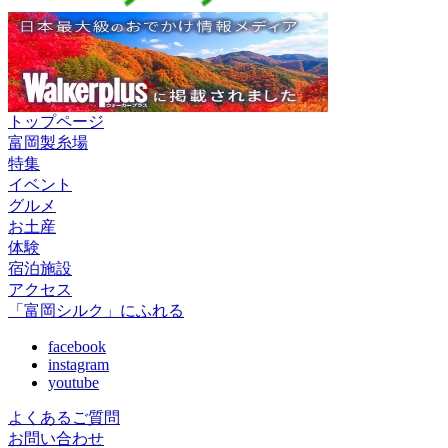
トップページ
富岡製糸場
特集
イベント
グルメ
お土産
体験
宿泊施設
アクセス
「富岡シルク」にふれる
facebook
instagram
youtube
よくあるご質問
お問い合わせ