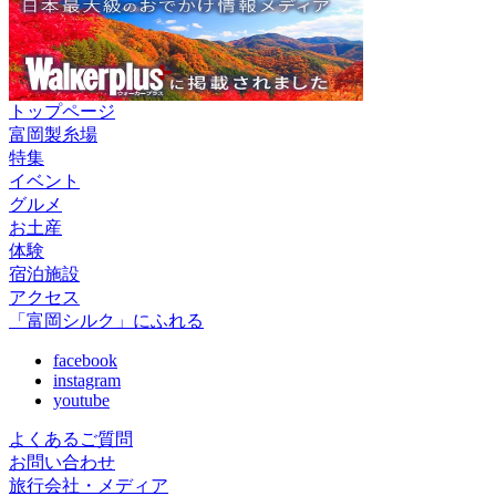
トップページ
富岡製糸場
特集
イベント
グルメ
お土産
体験
宿泊施設
アクセス
「富岡シルク」にふれる
facebook
instagram
youtube
よくあるご質問
お問い合わせ
旅行会社・メディア