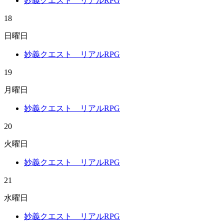
妙義クエスト リアルRPG
18
日曜日
妙義クエスト リアルRPG
19
月曜日
妙義クエスト リアルRPG
20
火曜日
妙義クエスト リアルRPG
21
水曜日
妙義クエスト リアルRPG