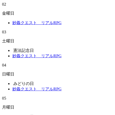
02
金曜日
妙義クエスト リアルRPG
03
土曜日
憲法記念日
妙義クエスト リアルRPG
04
日曜日
みどりの日
妙義クエスト リアルRPG
05
月曜日