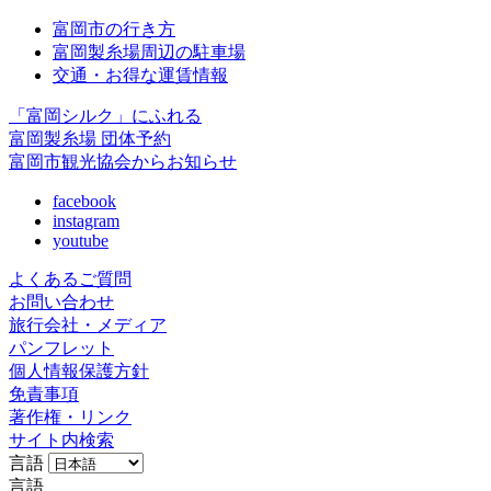
富岡市の行き方
富岡製糸場周辺の駐車場
交通・お得な運賃情報
「富岡シルク」にふれる
富岡製糸場 団体予約
富岡市観光協会からお知らせ
facebook
instagram
youtube
よくあるご質問
お問い合わせ
旅行会社・メディア
パンフレット
個人情報保護方針
免責事項
著作権・リンク
サイト内検索
言語
言語