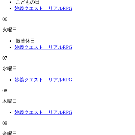
こどもの日
妙義クエスト リアルRPG
06
火曜日
振替休日
妙義クエスト リアルRPG
07
水曜日
妙義クエスト リアルRPG
08
木曜日
妙義クエスト リアルRPG
09
金曜日