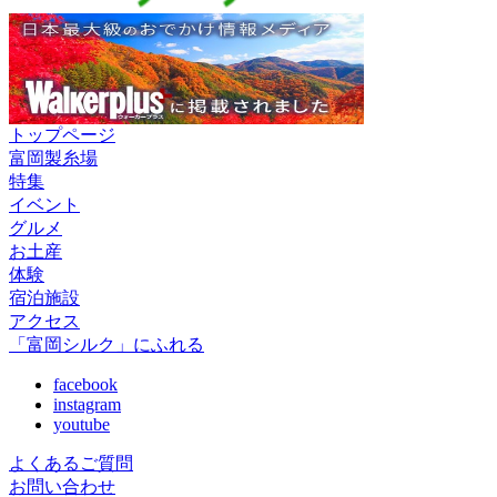
トップページ
富岡製糸場
特集
イベント
グルメ
お土産
体験
宿泊施設
アクセス
「富岡シルク」にふれる
facebook
instagram
youtube
よくあるご質問
お問い合わせ