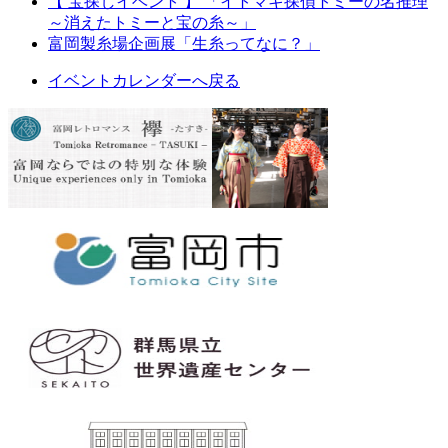
【 宝探しイベント 】 「イトマキ探偵トミーの名推理
～消えたトミーと宝の糸～」
富岡製糸場企画展「生糸ってなに？」
イベントカレンダーへ戻る