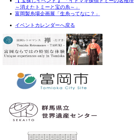
【 宝探しイベント 】 「イトマキ探偵トミーの名推理
～消えたトミーと宝の糸～」
富岡製糸場企画展「生糸ってなに？」
イベントカレンダーへ戻る