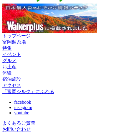
トップページ
富岡製糸場
特集
イベント
グルメ
お土産
体験
宿泊施設
アクセス
「富岡シルク」にふれる
facebook
instagram
youtube
よくあるご質問
お問い合わせ