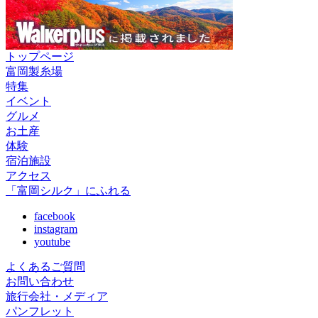
トップページ
富岡製糸場
特集
イベント
グルメ
お土産
体験
宿泊施設
アクセス
「富岡シルク」にふれる
facebook
instagram
youtube
よくあるご質問
お問い合わせ
旅行会社・メディア
パンフレット