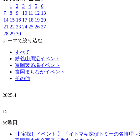
1
2
3
4
5
6
7
8
9
10
11
12
13
14
15
16
17
18
19
20
21
22
23
24
25
26
27
28
29
30
テーマで絞り込む
すべて
妙義山周辺イベント
富岡製糸場イベント
富岡まちなかイベント
その他
2025.
4
15
火曜日
【 宝探しイベント 】 「イトマキ探偵トミーの名推理