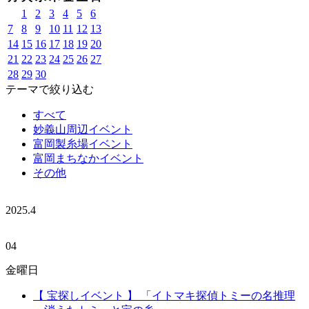
1
2
3
4
5
6
7
8
9
10
11
12
13
14
15
16
17
18
19
20
21
22
23
24
25
26
27
28
29
30
テーマで絞り込む
すべて
妙義山周辺イベント
富岡製糸場イベント
富岡まちなかイベント
その他
2025.
4
04
金曜日
【 宝探しイベント 】 「イトマキ探偵トミーの名推理