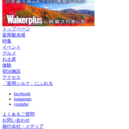
トップページ
富岡製糸場
特集
イベント
グルメ
お土産
体験
宿泊施設
アクセス
「富岡シルク」にふれる
facebook
instagram
youtube
よくあるご質問
お問い合わせ
旅行会社・メディア