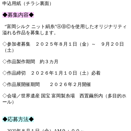
申込用紙（チラシ裏面）
◆募集内容◆
“富岡シルク ニット絹糸”ⒶⒷⒸを使用したオリジナリティ
溢れる作品を募集します。
◇参加者募集 ２０２５年８月１日（金）～ ９月２０日
（土）
◇作品製作期間 約３カ月
◇作品締切 ２０２６年１月１０日（土）必着
◇作品展開催期間 ２０２６年２月開催
◇会場／世界遺産 国宝 富岡製糸場 西置繭所内（多目的ホ
ール）
◆応募方法◆
2025年８月１日（金）AM９：００～