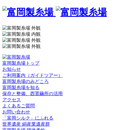
富岡製糸場トップ
お知らせ
ご利用案内（ガイドツアー）
富岡製糸場のみどころ
富岡製糸場を知る
保存と整備、西置繭所の活用
アクセス
よくあるご質問
お問い合わせ
「富岡シルク」にふれる
世界遺産 絹産業遺産群