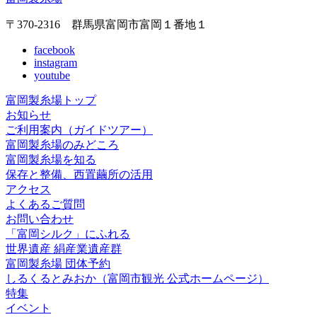
〒370-2316 群馬県富岡市富岡１番地１
facebook
instagram
youtube
富岡製糸場トップ
お知らせ
ご利用案内（ガイドツアー）
富岡製糸場のみどころ
富岡製糸場を知る
保存と整備、西置繭所の活用
アクセス
よくあるご質問
お問い合わせ
「富岡シルク」にふれる
世界遺産 絹産業遺産群
富岡製糸場 団体予約
しるくるとみおか
（富岡市観光 公式ホームページ）
特集
イベント