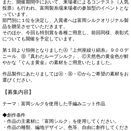
また、開催期間中において、来場者によるコンテスト（人気
投票）も行われ、富岡製糸場来場者の参加型のイベントとな
っています。
部門別に１位を決定し、入賞者へは富岡シルクオリジナル製
品を贈呈させていただきます。
そのほか、今回も特別賞を各種ご用意し、前回同様、表彰式
についても開催を予定しています。
第１回より恒例となりましたⒶ『上州座繰り絹糸』９００デ
ニール、Ⓑ『真わたループシルク』、Ⓒ天然色の黄金色が鮮
やかな『ぐんま黄金』の素材をご用意いたしました。
作品製作にあたりましてはⒶ・Ⓑ・Ⓒからご希望の素材をお
選びください。
【募集内容】
テーマ：富岡シルクを使用した手編みニット作品
◆創作条件
・作品の主素材に「富岡シルク」を使用してください。
・作品の種類、編地デザイン、色等、自由に創作してくださ