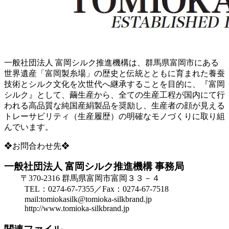
一般社団法人 富岡シルク推進機構は、群馬県富岡市にある
世界遺産「富岡製糸場」の歴史と伝統とともに育まれた養蚕
技術とシルク文化を次世代へ継承することを目的に、『富岡
シルク』として、繭生産から、全ての生産工程が国内にて行
われる高品質な純国産絹製品を奨励し、生産者の顔が見える
トレーサビリティ（生産履歴）の明確なモノづくりに取り組
んでいます。
❖お問合わせ先❖
一般社団法人 富岡シルク推進機構 事務局
〒370-2316 群馬県富岡市富岡３３－４
TEL：0274-67-7355／Fax：0274-67-7518
mail:tomiokasilk@tomioka-silkbrand.jp
http://www.tomioka-silkbrand.jp