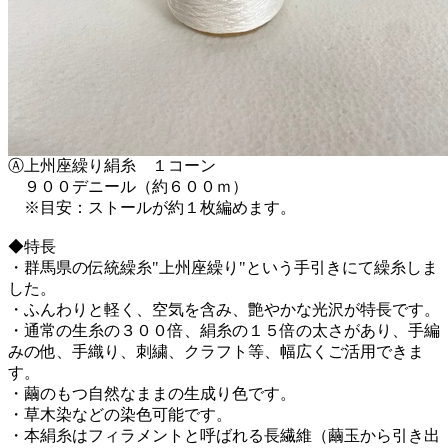
Ⓐ上州座繰り絹糸 １コーン
９００デニール（約６００ｍ）
※目安：ストールが約１枚編めます。
◆特長
・群馬県の伝統繰糸"上州座繰り"という手引きにて繰糸しま
した。
・ふんわりと軽く、空気を含み、艶やかな光沢が特長です。
・通常の生糸の３００倍、絹糸の１５倍の太さがあり、手編
みの他、手織り、刺繍、クラフト等、幅広くご活用できま
す。
・繭のもつ自然なままの生成り色です。
・草木染などの染色可能です。
・本絹糸はフィラメントと呼ばれる長繊維（繭玉から引き出