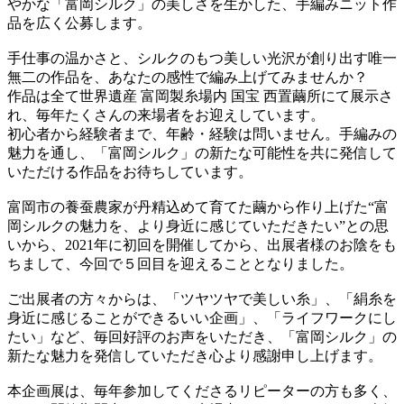
やかな「富岡シルク」の美しさを生かした、手編みニット作
品を広く公募します。
手仕事の温かさと、シルクのもつ美しい光沢が創り出す唯一
無二の作品を、あなたの感性で編み上げてみませんか？
作品は全て世界遺産 富岡製糸場内 国宝 西置繭所にて展示さ
れ、毎年たくさんの来場者をお迎えしています。
初心者から経験者まで、年齢・経験は問いません。手編みの
魅力を通し、「富岡シルク」の新たな可能性を共に発信して
いただける作品をお待ちしています。
富岡市の養蚕農家が丹精込めて育てた繭から作り上げた“富
岡シルクの魅力を、より身近に感じていただきたい”との思
いから、2021年に初回を開催してから、出展者様のお陰をも
ちまして、今回で５回目を迎えることとなりました。
ご出展者の方々からは、「ツヤツヤで美しい糸」、「絹糸を
身近に感じることができるいい企画」、「ライフワークにし
たい」など、毎回好評のお声をいただき、「富岡シルク」の
新たな魅力を発信していただき心より感謝申し上げます。
本企画展は、毎年参加してくださるリピーターの方も多く、