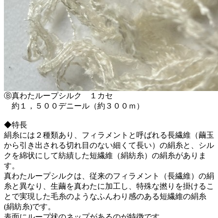
Ⓑ真わたループシルク １カセ
約１，５００デニール（約３００ｍ）
◆特長
絹糸には２種類あり、フィラメントと呼ばれる長繊維（繭玉
から引き出される切れ目のない細くて長い）の絹糸と、シル
クを綿状にして紡績した短繊維（絹紡糸）の絹糸がありま
す。
真わたループシルクは、従来のフィラメント（長繊維）の絹
糸と異なり、生繭を真わたに加工し、特殊な撚りを掛けるこ
とで実現した毛糸のようなふんわり感のある短繊維の絹糸
(絹紡糸)です。
表面にループ状のネップがあるのが特徴です。