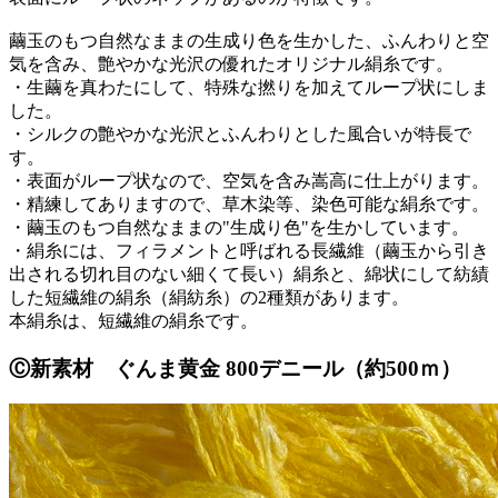
繭玉のもつ自然なままの生成り色を生かした、ふんわりと空
気を含み、艶やかな光沢の優れたオリジナル絹糸です。
・生繭を真わたにして、特殊な撚りを加えてループ状にしま
した。
・シルクの艶やかな光沢とふんわりとした風合いが特長で
す。
・表面がループ状なので、空気を含み嵩高に仕上がります。
・精練してありますので、草木染等、染色可能な絹糸です。
・繭玉のもつ自然なままの"生成り色"を生かしています。
・絹糸には、フィラメントと呼ばれる長繊維（繭玉から引き
出される切れ目のない細くて長い）絹糸と、綿状にして紡績
した短繊維の絹糸（絹紡糸）の2種類があります。
本絹糸は、短繊維の絹糸です。
Ⓒ新素材 ぐんま黄金 800デニール（約500ｍ）