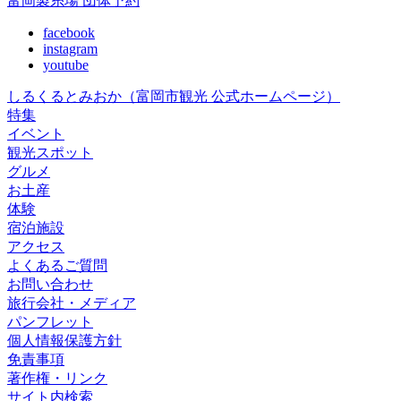
富岡製糸場 団体予約
facebook
instagram
youtube
しるくるとみおか
（富岡市観光 公式ホームページ）
特集
イベント
観光スポット
グルメ
お土産
体験
宿泊施設
アクセス
よくあるご質問
お問い合わせ
旅行会社・メディア
パンフレット
個人情報保護方針
免責事項
著作権・リンク
サイト内検索