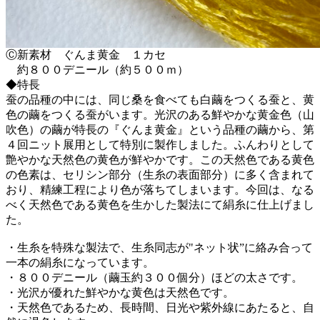
Ⓒ新素材 ぐんま黄金 １カセ
約８００デニール（約５００ｍ）
◆特長
蚕の品種の中には、同じ桑を食べても白繭をつくる蚕と、黄
色の繭をつくる蚕がいます。光沢のある鮮やかな黄金色（山
吹色）の繭が特長の『ぐんま黄金』という品種の繭から、第
４回ニット展用として特別に製作しました。ふんわりとして
艶やかな天然色の黄色が鮮やかです。この天然色である黄色
の色素は、セリシン部分（生糸の表面部分）に多く含まれて
おり、精練工程により色が落ちてしまいます。今回は、なる
べく天然色である黄色を生かした製法にて絹糸に仕上げまし
た。
・生糸を特殊な製法で、生糸同志が"ネット状”に絡み合って
一本の絹糸になっています。
・８００デニール（繭玉約３００個分）ほどの太さです。
・光沢が優れた鮮やかな黄色は天然色です。
・天然色であるため、長時間、日光や紫外線にあたると、自