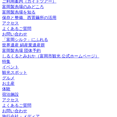
ご利用案内（ガイドツアー）
富岡製糸場のみどころ
富岡製糸場を知る
保存と整備、西置繭所の活用
アクセス
よくあるご質問
お問い合わせ
「富岡シルク」にふれる
世界遺産 絹産業遺産群
富岡製糸場 団体予約
しるくるとみおか
（富岡市観光 公式ホームページ）
特集
イベント
観光スポット
グルメ
お土産
体験
宿泊施設
アクセス
よくあるご質問
お問い合わせ
旅行会社・メディア