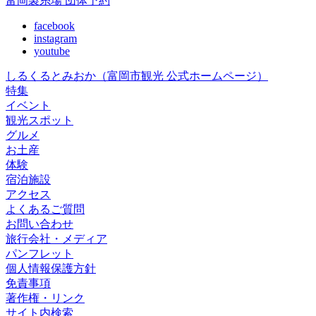
富岡製糸場 団体予約
facebook
instagram
youtube
しるくるとみおか
（富岡市観光 公式ホームページ）
特集
イベント
観光スポット
グルメ
お土産
体験
宿泊施設
アクセス
よくあるご質問
お問い合わせ
旅行会社・メディア
パンフレット
個人情報保護方針
免責事項
著作権・リンク
サイト内検索