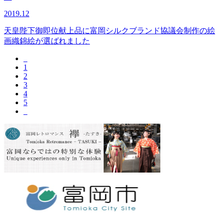
2019.12
天皇陛下御即位献上品に富岡シルクブランド協議会制作の絵
画織錦絵が選ばれました
1
2
3
4
5