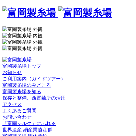
富岡製糸場トップ
お知らせ
ご利用案内（ガイドツアー）
富岡製糸場のみどころ
富岡製糸場を知る
保存と整備、西置繭所の活用
アクセス
よくあるご質問
お問い合わせ
「富岡シルク」にふれる
世界遺産 絹産業遺産群