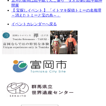
五月の富岡は絵手紙てんこ盛り タオル筆の絵手紙仲
間展
【 宝探しイベント 】 「イトマキ探偵トミーの名推理
～消えたトミーと宝の糸～」
イベントカレンダーへ戻る