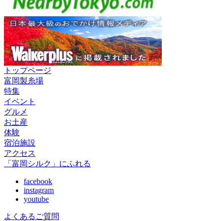
トップページ
富岡製糸場
特集
イベント
グルメ
お土産
体験
宿泊施設
アクセス
「富岡シルク」にふれる
facebook
instagram
youtube
よくあるご質問