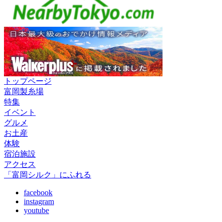
トップページ
富岡製糸場
特集
イベント
グルメ
お土産
体験
宿泊施設
アクセス
「富岡シルク」にふれる
facebook
instagram
youtube