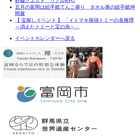
妙義クエスト リアルRPG
五月の富岡は絵手紙てんこ盛り タオル筆の絵手紙仲
間展
【 宝探しイベント 】 「イトマキ探偵トミーの名推理
～消えたトミーと宝の糸～」
イベントカレンダーへ戻る