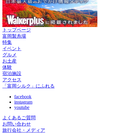
トップページ
富岡製糸場
特集
イベント
グルメ
お土産
体験
宿泊施設
アクセス
「富岡シルク」にふれる
facebook
instagram
youtube
よくあるご質問
お問い合わせ
旅行会社・メディア