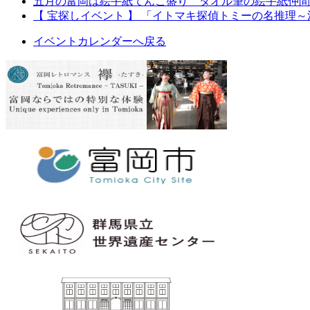
五月の富岡は絵手紙てんこ盛り タオル筆の絵手紙仲間
【 宝探しイベント 】 「イトマキ探偵トミーの名推理
イベントカレンダーへ戻る