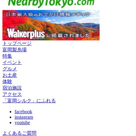
トップページ
富岡製糸場
特集
イベント
グルメ
お土産
体験
宿泊施設
アクセス
「富岡シルク」にふれる
facebook
instagram
youtube
よくあるご質問