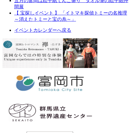
五月の富岡は絵手紙てんこ盛り タオル筆の絵手紙仲
間展
【 宝探しイベント 】 「イトマキ探偵トミーの名推理
～消えたトミーと宝の糸～」
イベントカレンダーへ戻る