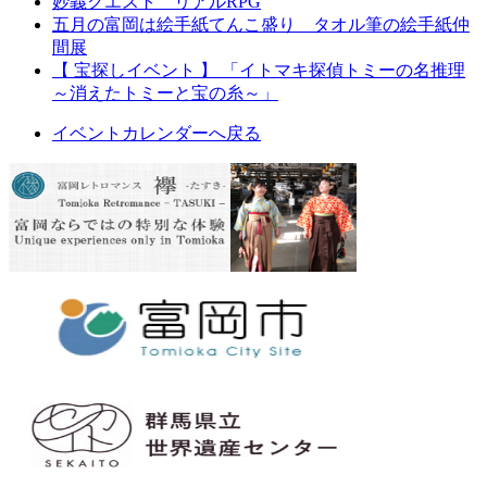
妙義クエスト リアルRPG
五月の富岡は絵手紙てんこ盛り タオル筆の絵手紙仲
間展
【 宝探しイベント 】 「イトマキ探偵トミーの名推理
～消えたトミーと宝の糸～」
イベントカレンダーへ戻る