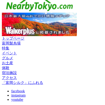
トップページ
富岡製糸場
特集
イベント
グルメ
お土産
体験
宿泊施設
アクセス
「富岡シルク」にふれる
facebook
instagram
youtube